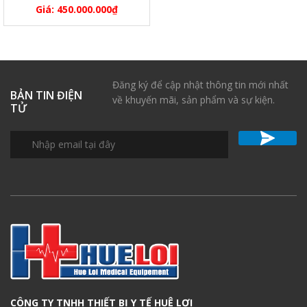
Giá:
450.000.000
₫
Đăng ký để cập nhật thông tin mới nhất
BẢN TIN ĐIỆN
về khuyến mãi, sản phẩm và sự kiện.
TỬ
CÔNG TY TNHH THIẾT BỊ Y TẾ HUÊ LỢI