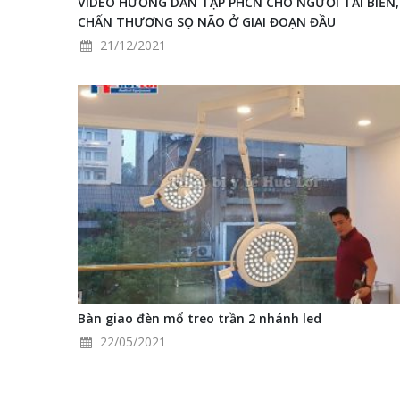
VIDEO HƯỚNG DẪN TẬP PHCN CHO NGƯỜI TAI BIẾN,
CHẤN THƯƠNG SỌ NÃO Ở GIAI ĐOẠN ĐẦU
21/12/2021
Bàn giao đèn mổ treo trần 2 nhánh led
22/05/2021