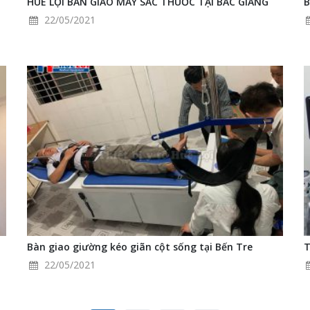
HUÊ LỢI BÀN GIAO MÁY SẮC THUỐC TẠI BẮC GIANG
B
22/05/2021
Bàn giao giường kéo giãn cột sống tại Bến Tre
T
22/05/2021