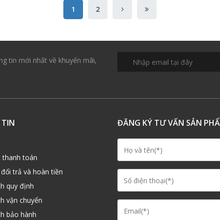
1
2
ng tin mới nhất về khuyến mãi,
TIN
ĐĂNG KÝ TƯ VẤN SẢN PH
c thanh toán
 đổi trả và hoàn tiền
ch quy định
ch vận chuyển
ch bảo hành