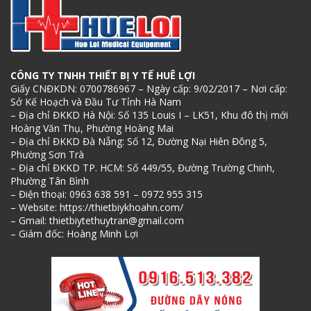
CÔNG TY TNHH THIẾT BỊ Y TẾ HUÊ LỢI
Giấy CNĐKDN: 0700786967 – Ngày cấp: 9/02/2017 – Nơi cấp:
Sở Kế Hoạch và Đầu Tư Tỉnh Hà Nam
– Địa chỉ ĐKKD Hà Nội: Số 135 Louis I – LK51, Khu đô thị mới
Hoàng Văn Thụ, Phường Hoàng Mai
– Địa chỉ ĐKKD Đà Nẵng: Số 12, Đường Nại Hiên Đông 5,
Phường Sơn Trà
– Địa chỉ ĐKKD TP. HCM: Số 449/55, Đường Trường Chinh,
Phường Tân Bình
– Điện thoại: 0963 638 591 – 0972 955 315
– Website: https://thietbiykhoahn.com/
– Gmail: thietbiytethuytran@gmail.com
– Giám đốc: Hoàng Minh Lợi