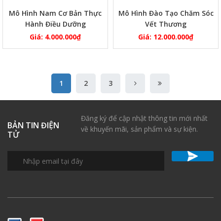
Mô Hình Nam Cơ Bản Thực
Mô Hình Đào Tạo Chăm Sóc
Hành Điều Dưỡng
Vết Thương
Giá:
4.000.000
₫
Giá:
12.000.000
₫
1
2
3
Đăng ký để cập nhật thông tin mới nhất
BẢN TIN ĐIỆN
về khuyến mãi, sản phẩm và sự kiện.
TỬ