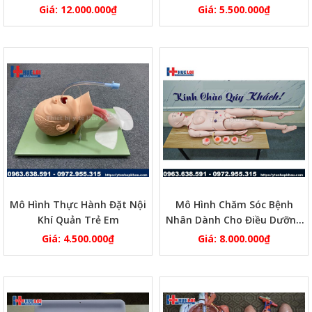
Giá:
12.000.000
₫
Giá:
5.500.000
₫
Mô Hình Thực Hành Đặt Nội
Mô Hình Chăm Sóc Bệnh
Khí Quản Trẻ Em
Nhân Dành Cho Điều Dưỡng
Thực Tập
Giá:
4.500.000
₫
Giá:
8.000.000
₫