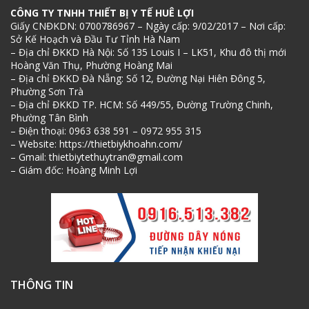
CÔNG TY TNHH THIẾT BỊ Y TẾ HUÊ LỢI
Giấy CNĐKDN: 0700786967 – Ngày cấp: 9/02/2017 – Nơi cấp:
Sở Kế Hoạch và Đầu Tư Tỉnh Hà Nam
– Địa chỉ ĐKKD Hà Nội: Số 135 Louis I – LK51, Khu đô thị mới
Hoàng Văn Thụ, Phường Hoàng Mai
– Địa chỉ ĐKKD Đà Nẵng: Số 12, Đường Nại Hiên Đông 5,
Phường Sơn Trà
– Địa chỉ ĐKKD TP. HCM: Số 449/55, Đường Trường Chinh,
Phường Tân Bình
– Điện thoại: 0963 638 591 – 0972 955 315
– Website: https://thietbiykhoahn.com/
– Gmail: thietbiytethuytran@gmail.com
– Giám đốc: Hoàng Minh Lợi
THÔNG TIN