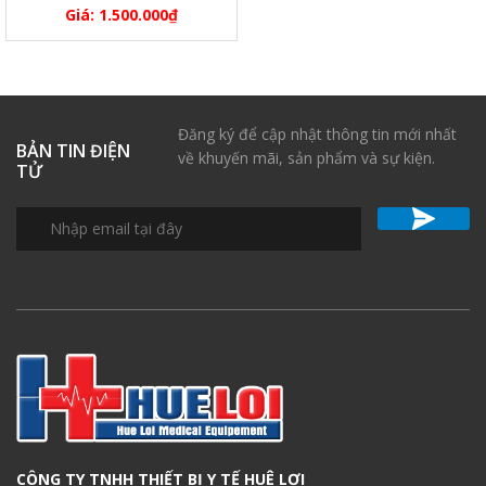
Giá:
1.500.000
₫
Đăng ký để cập nhật thông tin mới nhất
BẢN TIN ĐIỆN
về khuyến mãi, sản phẩm và sự kiện.
TỬ
CÔNG TY TNHH THIẾT BỊ Y TẾ HUÊ LỢI