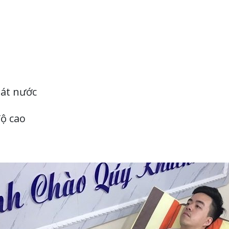
oát nước
độ cao