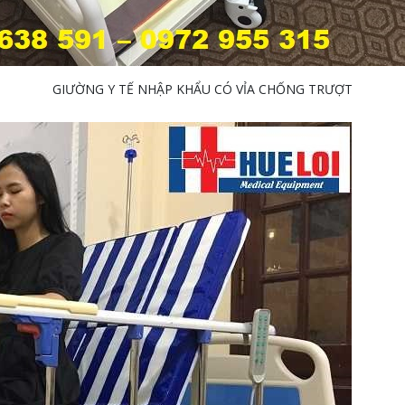
GIƯỜNG Y TẾ NHẬP KHẨU CÓ VỈA CHỐNG TRƯỢT