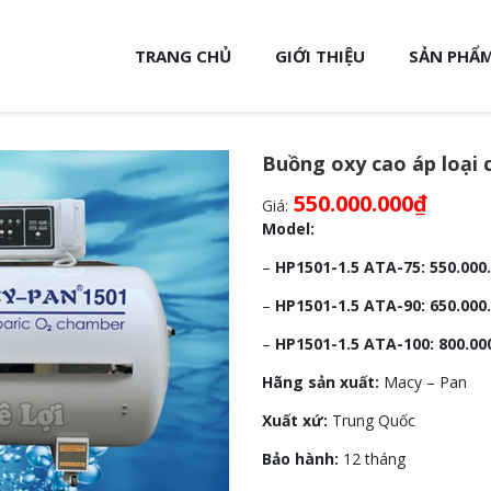
TRANG CHỦ
GIỚI THIỆU
SẢN PHẨM
Buồng oxy cao áp loại
550.000.000
₫
Giá:
Model:
–
HP1501-1.5 ATA-75: 550.00
–
HP1501-1.5 ATA-90:
650.000
–
HP1501-1.5 ATA-100:
800.00
Hãng sản xuất:
Macy – Pan
Xuất xứ:
Trung Quốc
Bảo hành:
12 tháng