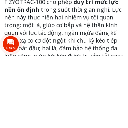
FIZYOTRAC-100 cho phép
duy trì mức lực
nền ổn định
trong suốt thời gian nghỉ. Lực
nền này thực hiện hai nhiệm vụ tối quan
trọng: một là, giúp cơ bắp và hệ thần kinh
quen với lực tác động, ngăn ngừa đáng kể
phản xạ co cơ đột ngột khi chu kỳ kéo tiếp
theo bắt đầu; hai là, đảm bảo hệ thống đai
Liên hệ
luôn căng, giúp lực kéo được truyền tải ngay
và mượt mà đến vị trí trị liệu trên cột sống.
Chính nhờ khả năng kiểm soát lực nền tinh
vi này, tạo điều kiện cho lực đỉnh (lực trị liệu
chính) có thể phát huy tối đa hiệu quả. Khả
năng kiểm soát toàn bộ
dải lực nền/ lực
đỉnh rất rộng từ 1-100kg
mang lại sự linh
hoạt cao, cho phép bác sĩ tùy chỉnh linh
hoạt cho phù hợp với từng đối tượng cụ thể.