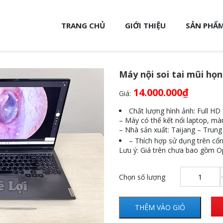
TRANG CHỦ
GIỚI THIỆU
SẢN PHẨM
Máy nội soi tai mũi họn
14.000.000
₫
Giá:
Chất lượng hình ảnh: Full HD
– Máy có thể kết nối laptop, mà
– Nhà sản xuất: Taijang – Trun
– Thích hợp sử dụng trên cổ
Lưu ý: Giá trên chưa bao gồm O
Chọn số lượng
THÊM VÀO GIỎ