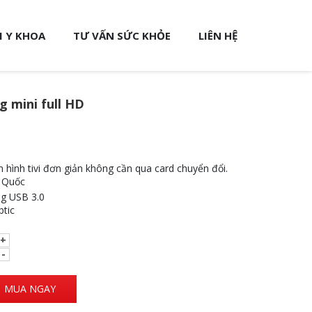
 Y KHOA
TƯ VẤN SỨC KHỎE
LIÊN HỆ
g mini full HD
n hình tivi đơn giản không cần qua card chuyển đổi.
g Quốc
ng USB 3.0
ptic
MUA NGAY