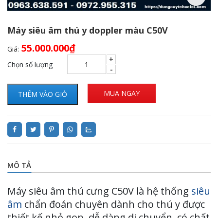
Máy siêu âm thú y doppler màu C50V
55.000.000
₫
Giá:
Chọn số lượng
MUA NGAY
THÊM VÀO GIỎ
MÔ TẢ
Máy siêu âm thú cưng C50V là hệ thống
siêu
âm
chẩn đoán chuyên dành cho thú y được
thiết kế nhỏ gọn, dễ dàng di chuyển, có chất