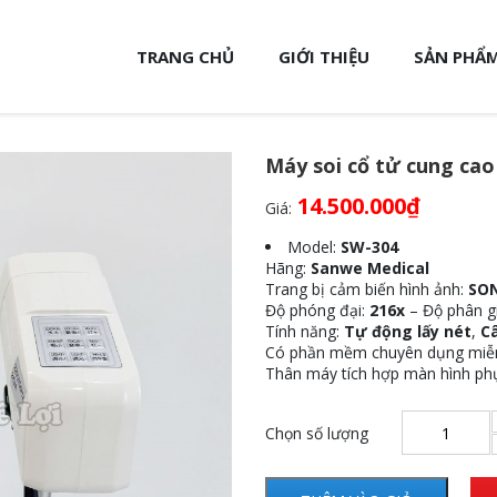
TRANG CHỦ
GIỚI THIỆU
SẢN PHẨM
Máy soi cổ tử cung cao
14.500.000
₫
Giá:
Model:
SW-304
Hãng:
Sanwe Medical
Trang bị cảm biến hình ảnh:
SON
Độ phóng đại:
216x
– Độ phân g
Tính năng:
Tự động lấy nét
,
C
Có phần mềm chuyên dụng miễn
Thân máy tích hợp màn hình ph
Chọn số lượng