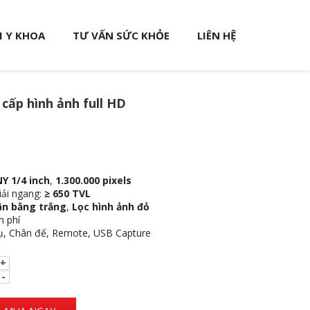
 Y KHOA
TƯ VẤN SỨC KHỎE
LIÊN HỆ
 cấp hình ảnh full HD
Y 1/4 inch
,
1.300.000 pixels
iải ngang:
≥ 650 TVL
ân bằng trắng
,
Lọc hình ảnh đỏ
 phí
ụ, Chân đế, Remote, USB Capture