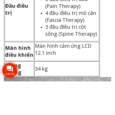
Đầu điều
(Pain Therapy)
trị
4 đầu điều trị mô cân
(Fascia Therapy)
3 đầu điều trị cột
sống (Spine Therapy)
Màn hình cảm ứng LCD
Màn hình
12.1 inch
điều khiển
Trọng
34 kg
lượng
Liên hệ