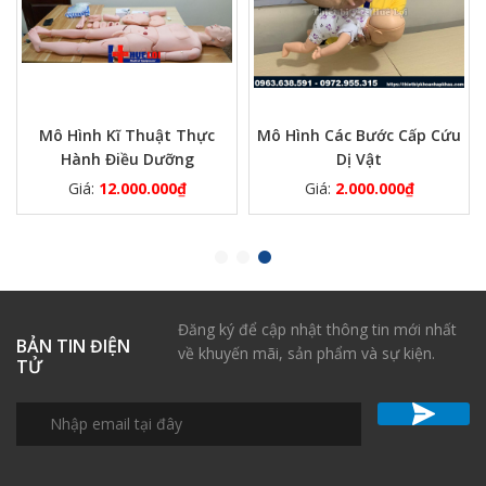
Mô Hình Kĩ Thuật Thực
Mô Hình Các Bước Cấp Cứu
Hành Điều Dưỡng
Dị Vật
Giá:
12.000.000
₫
Giá:
2.000.000
₫
Đăng ký để cập nhật thông tin mới nhất
BẢN TIN ĐIỆN
về khuyến mãi, sản phẩm và sự kiện.
TỬ