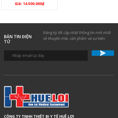
Giá:
14.500.000
₫
Đăng ký để cập nhật thông tin mới nhất
BẢN TIN ĐIỆN
về khuyến mãi, sản phẩm và sự kiện.
TỬ
CÔNG TY TNHH THIẾT BỊ Y TẾ HUÊ LỢI